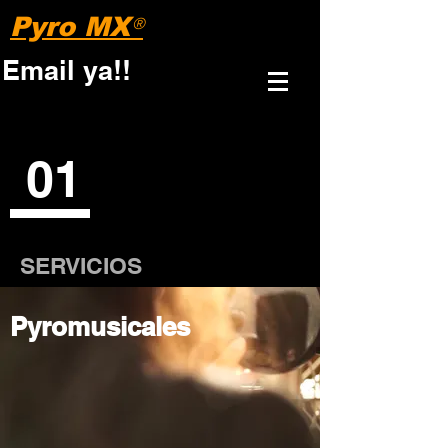
Pyro MX
®
Email ya!!
01
SERVICIOS
Pyromusicales