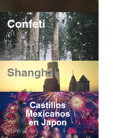
Confeti
V I E W >
Shanghai
V I E W >
Castillos
Mexicanos
en Japon
V I E W >