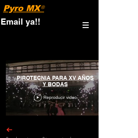
Pyro MX
®
Email ya!!
PIROTECNIA PARA XV AÑOS
Y BODAS
Reproducir video