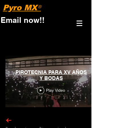
Pyro MX
®
Email now!!
PIROTECNIA PARA XV AÑOS
Y BODAS
Play Video